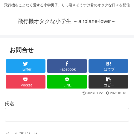
飛行機をこよなく愛する小学男子、りっ君＆そうすけ君のオタクな日々を配信
飛行機オタクな小学生 ～airplane-lover～
お問合せ
Twitter
Facebook
はてブ
Pocket
LINE
コピー
2023.01.22
2023.01.18
氏名